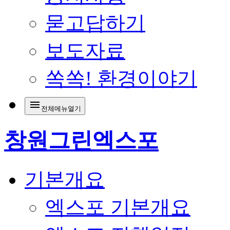
묻고답하기
보도자료
쏙쏙! 환경이야기
menu
전체메뉴열기
창원그린엑스포
기본개요
엑스포 기본개요