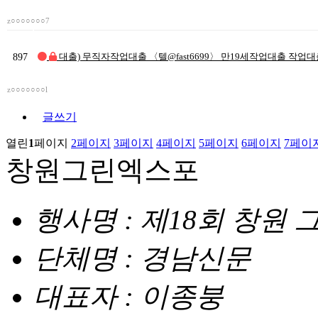
z○○○○○○○7
897
대출) 무직자작업대출 〈텔@fast6699〉 만19세작업대출 작업
z○○○○○○○l
글쓰기
열린
1
페이지
2
페이지
3
페이지
4
페이지
5
페이지
6
페이지
7
페이
창원그린엑스포
행사명 : 제18회 창원
단체명 : 경남신문
대표자 : 이종붕