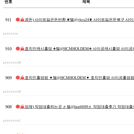
번호
제목
911
꽁돈) 사이트잃은돈반환 ❦텔@ybcs24❦ 사이트잃은돈복구 사
z○○○○○○r
910
호치민캐시홀덤 ➕텔@HCMHOLDEM➕ 사이공캐시홀덤 사이
z○○○○○○○8
909
호치민홀덤펍 ▼텔@HCMHOLDEM▼ 호치민홀덤 사이공홀덤
z○○○○○○○0
908
업체) 작업대출하는곳 ♬텔@fast6699♬ 작업대출후기 작업대
z○○○○○○○l