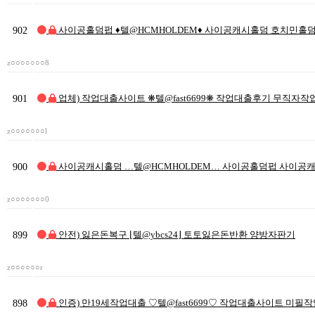
902
사이공홀덤펍 ♦텔@HCMHOLDEM♦ 사이공캐시홀덤 호치민홀
z○○○○○○○8
901
업체) 작업대출사이트 ❋텔@fast6699❋ 작업대출후기 무직자
z○○○○○○○l
900
사이공캐시홀덤 …텔@HCMHOLDEM… 사이공홀덤펍 사이공
z○○○○○○○0
899
안전) 잃은돈복구 ⌊텔@ybcs24⌋ 토토잃은돈반환 양방자판기
z○○○○○○r
898
인증) 만19세작업대출 ♡텔@fast6699♡ 작업대출사이트 미필